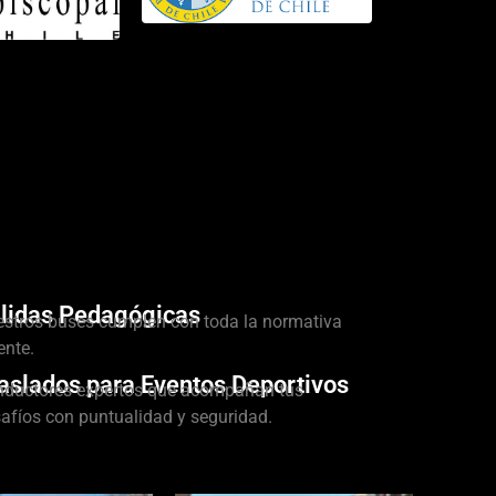
lidas Pedagógicas
stros buses cumplen con toda la normativa
ente.
aslados para Eventos Deportivos
ductores expertos que acompañan tus
afíos con puntualidad y seguridad.