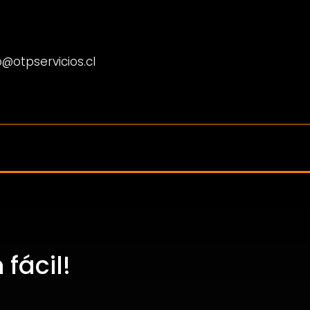
@otpservicios.cl
fácil!