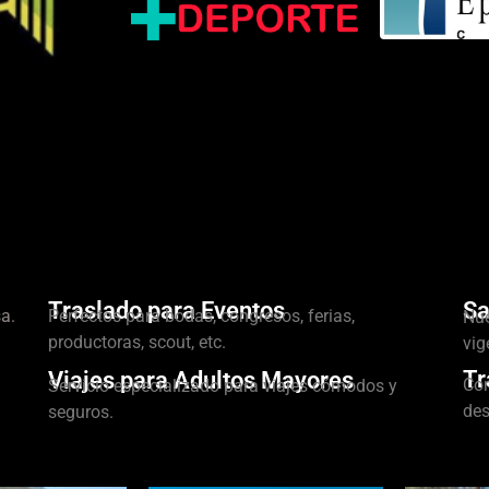
Traslado para Eventos
Sa
a.
Perfectos para bodas, congresos, ferias,
Nue
productoras, scout, etc.
vig
Tr
Viajes para Adultos Mayores
Con
Servicio especializado para viajes cómodos y
des
seguros.