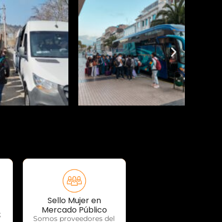
Sello Mujer en
OTP Servicios
Mercado Público
;
Somos proveedores del