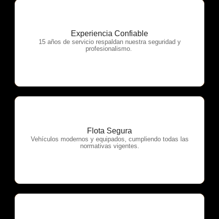
Experiencia Confiable
OTP Servicios
15 años de servicio respaldan nuestra seguridad y
profesionalismo.
Flota Segura
OTP Servicios
Vehículos modernos y equipados, cumpliendo todas las
normativas vigentes.