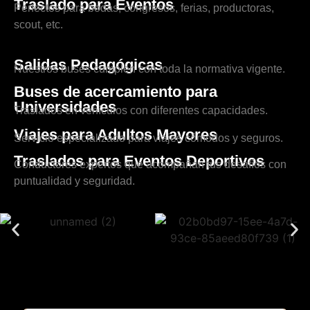
Traslado para Eventos
Perfectos para bodas, congresos, ferias, productoras,
scout, etc.
Salidas Pedagógicas
Nuestros buses cumplen con toda la normativa vigente.
Buses de acercamiento para
Universidades
Traslados en vehículos con diferentes capacidades.
Viajes para Adultos Mayores
Servicio especializado para viajes cómodos y seguros.
Traslados para Eventos Deportivos
Conductores expertos que acompañan tus desafíos con
puntualidad y seguridad.