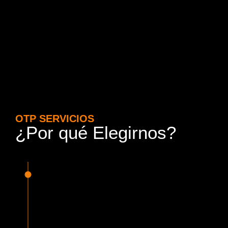
OTP SERVICIOS
¿Por qué Elegirnos?
15 Años de Experiencia y
Responsabilidad
Nuestra experiencia en el rubro nos avala. Contamos con
conductores altamente capacitados, respondemos de
manera rápida y eficiente, garantizando una experiencia de
viaje superior.