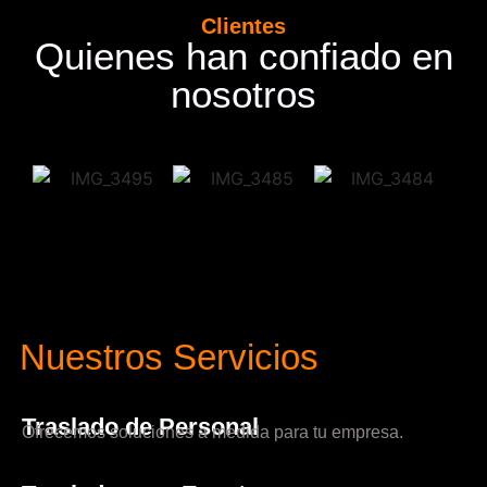
Clientes
Quienes han confiado en
nosotros
Nuestros Servicios
Traslado de Personal
Ofrecemos soluciones a medida para tu empresa.