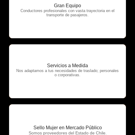
Gran Equipo
OTP Servicios
Conductores profesionales con vasta trayectoria en el
transporte de pasajeros.
Servicios a Medida
OTP Servicios
Nos adaptamos a tus necesidades de traslado; personales
o corporativas.
Sello Mujer en Mercado Público
OTP Servicios
Somos proveedores del Estado de Chile.