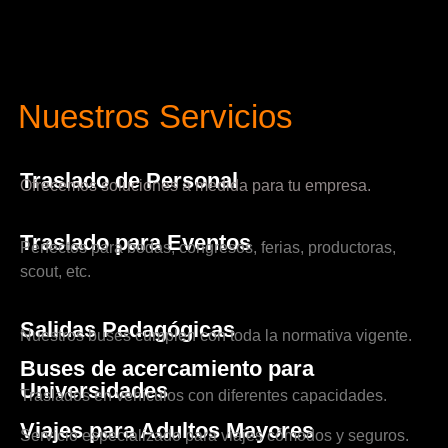
Nuestros Servicios
Traslado de Personal
Ofrecemos soluciones a medida para tu empresa.
Traslado para Eventos
Perfectos para bodas, congresos, ferias, productoras,
scout, etc.
Salidas Pedagógicas
Nuestros buses cumplen con toda la normativa vigente.
Buses de acercamiento para
Universidades
Traslados en vehículos con diferentes capacidades.
Viajes para Adultos Mayores
Servicio especializado para viajes cómodos y seguros.