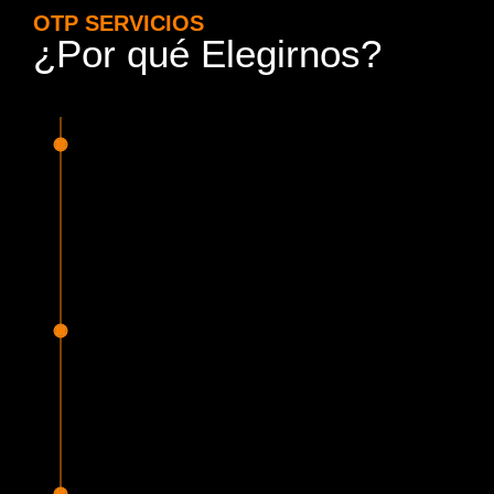
OTP SERVICIOS
¿Por qué Elegirnos?
15 Años de Experiencia y
Responsabilidad
Nuestra experiencia en el rubro nos avala. Contamos con
conductores altamente capacitados, respondemos de
manera rápida y eficiente, garantizando una experiencia de
viaje superior.
Proveedor Habilitado para Trabajar en
Mercado Público
Cumplimos con todas las normativas y una serie de
requisitos, según lo estipulado en la Ley 19.886, que nos
permiten ser proveedores del Estado de Chile, contando
con una activa participación en Mercado Público.
Sello Empresa Mujer