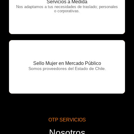
Servicios a Medida
OTP Servicios
Nos adaptamos a tus necesidades de traslado; personales
o corporativas.
Sello Mujer en Mercado Público
OTP Servicios
Somos proveedores del Estado de Chile.
OTP SERVICIOS
Nosotros