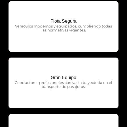
Flota Segura
OTP Servicios
Vehículos modernos y equipados, cumpliendo todas
las normativas vigentes.
Gran Equipo
OTP Servicios
Conductores profesionales con vasta trayectoria en el
transporte de pasajeros.