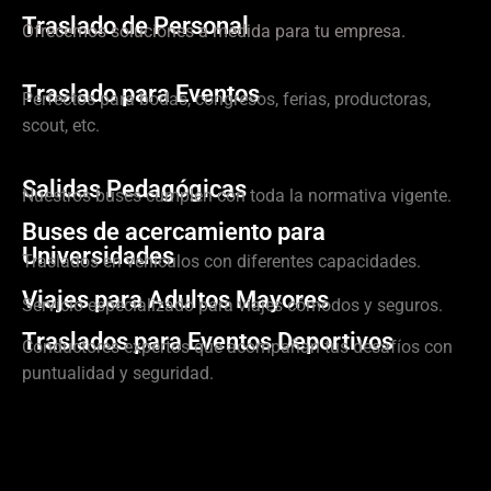
Traslado de Personal
Ofrecemos soluciones a medida para tu empresa.
Traslado para Eventos
Perfectos para bodas, congresos, ferias, productoras,
scout, etc.
Salidas Pedagógicas
Nuestros buses cumplen con toda la normativa vigente.
Buses de acercamiento para
Universidades
Traslados en vehículos con diferentes capacidades.
Viajes para Adultos Mayores
Servicio especializado para viajes cómodos y seguros.
Traslados para Eventos Deportivos
Conductores expertos que acompañan tus desafíos con
puntualidad y seguridad.