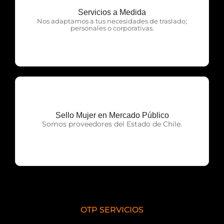
Servicios a Medida
OTP Servicios
Nos adaptamos a tus necesidades de traslado;
personales o corporativas.
Sello Mujer en Mercado Público
OTP Servicios
Somos proveedores del Estado de Chile.
OTP SERVICIOS