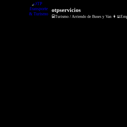
otpservicios
🚍Turismo / Arriendo de Buses y Van
👩‍💻Empr