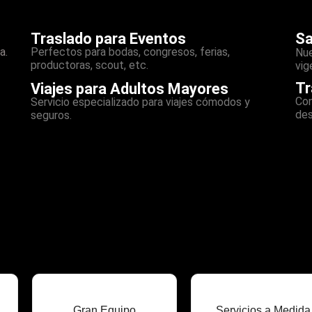
Traslado para Eventos
Sa
a.
Perfectos para bodas, congresos, ferias,
Nue
productoras, scout, etc.
vig
Tr
Viajes para Adultos Mayores
Con
Servicio especializado para viajes cómodos y
des
seguros.
Gran Equipo
Servicios a Medida