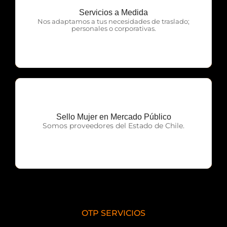
Servicios a Medida
OTP Servicios
Nos adaptamos a tus necesidades de traslado;
personales o corporativas.
Sello Mujer en Mercado Público
OTP Servicios
Somos proveedores del Estado de Chile.
OTP SERVICIOS