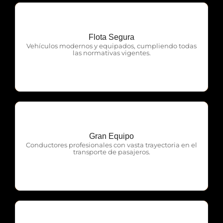
Flota Segura
OTP Servicios
Vehículos modernos y equipados, cumpliendo todas
las normativas vigentes.
Gran Equipo
OTP Servicios
Conductores profesionales con vasta trayectoria en el
transporte de pasajeros.