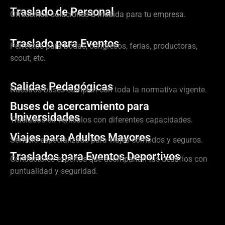
Traslado de Personal
Ofrecemos soluciones a medida para tu empresa.
Traslado para Eventos
Perfectos para bodas, congresos, ferias, productoras,
scout, etc.
Salidas Pedagógicas
Nuestros buses cumplen con toda la normativa vigente.
Buses de acercamiento para
Universidades
Traslados en vehículos con diferentes capacidades.
Viajes para Adultos Mayores
Servicio especializado para viajes cómodos y seguros.
Traslados para Eventos Deportivos
Conductores expertos que acompañan tus desafíos con
puntualidad y seguridad.