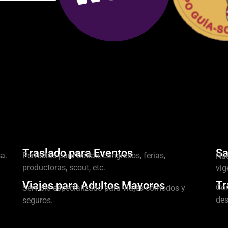
Traslado para Eventos
Sa
a.
Perfectos para bodas, congresos, ferias,
Nue
productoras, scout, etc.
vig
Tr
Viajes para Adultos Mayores
Con
Servicio especializado para viajes cómodos y
des
seguros.