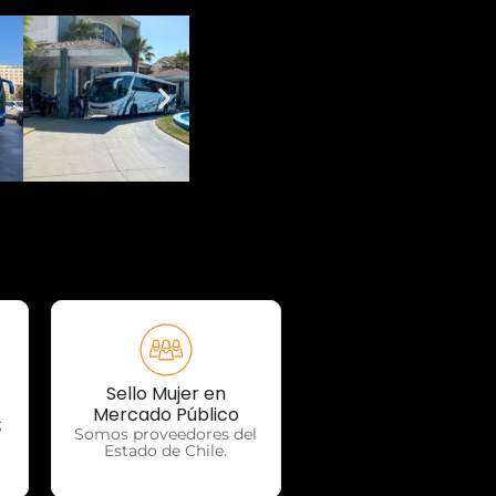
Sello Mujer en
OTP Servicios
Mercado Público
;
Somos proveedores del
Estado de Chile.