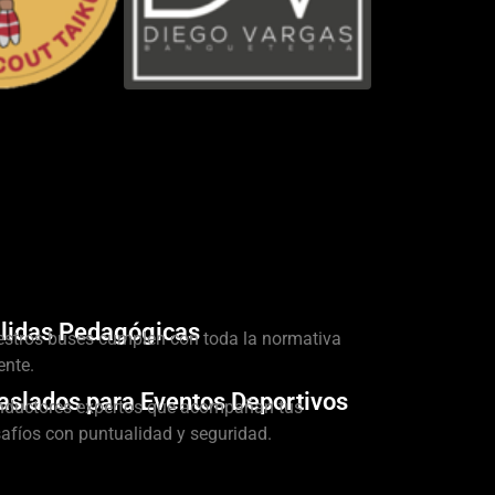
lidas Pedagógicas
stros buses cumplen con toda la normativa
ente.
aslados para Eventos Deportivos
ductores expertos que acompañan tus
afíos con puntualidad y seguridad.