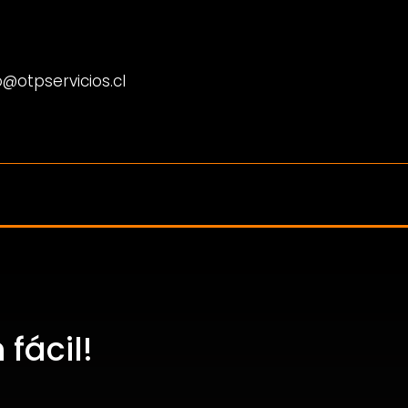
@otpservicios.cl
fácil!