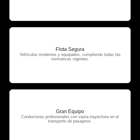
Flota Segura
OTP Servicios
Vehículos modernos y equipados, cumpliendo todas las
normativas vigentes.
Gran Equipo
OTP Servicios
Conductores profesionales con vasta trayectoria en el
transporte de pasajeros.