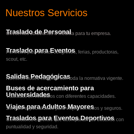
Nuestros Servicios
Traslado de Personal
Ofrecemos soluciones a medida para tu empresa.
Traslado para Eventos
Perfectos para bodas, congresos, ferias, productoras,
scout, etc.
Salidas Pedagógicas
Nuestros buses cumplen con toda la normativa vigente.
Buses de acercamiento para
Universidades
Traslados en vehículos con diferentes capacidades.
Viajes para Adultos Mayores
Servicio especializado para viajes cómodos y seguros.
Traslados para Eventos Deportivos
Conductores expertos que acompañan tus desafíos con
puntualidad y seguridad.