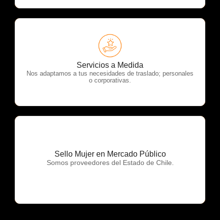
OTP Servicios
Servicios a Medida
Nos adaptamos a tus necesidades de traslado; personales
o corporativas.
Sello Mujer en Mercado Público
OTP Servicios
Somos proveedores del Estado de Chile.