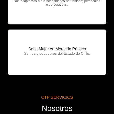
OTP Servicios
Nos adaptamos a tus necesidades de traslado; personales
o corporativas.
Sello Mujer en Mercado Público
OTP Servicios
Somos proveedores del Estado de Chile.
OTP SERVICIOS
Nosotros