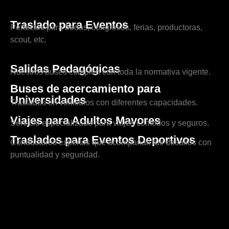
Traslado para Eventos
Perfectos para bodas, congresos, ferias, productoras,
scout, etc.
Salidas Pedagógicas
Nuestros buses cumplen con toda la normativa vigente.
Buses de acercamiento para
Universidades
Traslados en vehículos con diferentes capacidades.
Viajes para Adultos Mayores
Servicio especializado para viajes cómodos y seguros.
Traslados para Eventos Deportivos
Conductores expertos que acompañan tus desafíos con
puntualidad y seguridad.