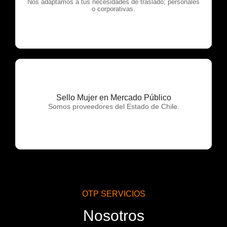
OTP Servicios
Nos adaptamos a tus necesidades de traslado; personales
o corporativas.
Sello Mujer en Mercado Público
OTP Servicios
Somos proveedores del Estado de Chile.
OTP SERVICIOS
Nosotros