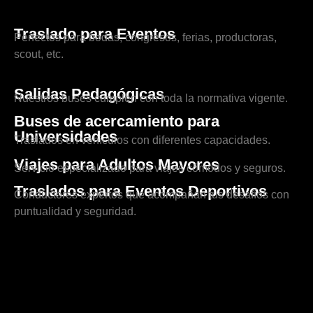
Traslado para Eventos
Perfectos para bodas, congresos, ferias, productoras,
scout, etc.
Salidas Pedagógicas
Nuestros buses cumplen con toda la normativa vigente.
Buses de acercamiento para
Universidades
Traslados en vehículos con diferentes capacidades.
Viajes para Adultos Mayores
Servicio especializado para viajes cómodos y seguros.
Traslados para Eventos Deportivos
Conductores expertos que acompañan tus desafíos con
puntualidad y seguridad.