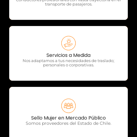
transporte de pasajeros.
OTP Servicios
Servicios a Medida
Nos adaptamos a tus necesidades de traslado;
personales o corporativas.
OTP Servicios
Sello Mujer en Mercado Público
Somos proveedores del Estado de Chile.