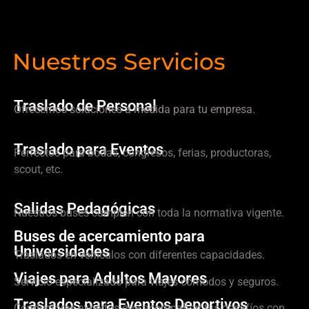
Nuestros Servicios
Traslado de Personal
Ofrecemos soluciones a medida para tu empresa.
Traslado para Eventos
Perfectos para bodas, congresos, ferias, productoras,
scout, etc.
Salidas Pedagógicas
Nuestros buses cumplen con toda la normativa vigente.
Buses de acercamiento para
Universidades
Traslados en vehículos con diferentes capacidades.
Viajes para Adultos Mayores
Servicio especializado para viajes cómodos y seguros.
Traslados para Eventos Deportivos
Conductores expertos que acompañan tus desafíos con