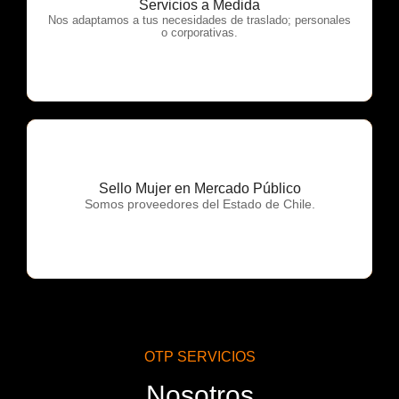
Servicios a Medida
OTP Servicios
Nos adaptamos a tus necesidades de traslado; personales
o corporativas.
Sello Mujer en Mercado Público
OTP Servicios
Somos proveedores del Estado de Chile.
OTP SERVICIOS
Nosotros