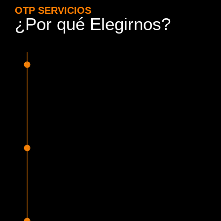
OTP SERVICIOS
¿Por qué Elegirnos?
15 Años de Experiencia y
Responsabilidad
Nuestra experiencia en el rubro nos avala. Contamos con
conductores altamente capacitados, respondemos de
manera rápida y eficiente, garantizando una experiencia de
viaje superior.
Proveedor Habilitado para Trabajar en
Mercado Público
Cumplimos con todas las normativas y una serie de
requisitos, según lo estipulado en la Ley 19.886, que nos
permiten ser proveedores del Estado de Chile, contando
con una activa participación en Mercado Público.
Sello Empresa Mujer