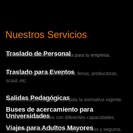
Nuestros Servicios
Traslado de Personal
Ofrecemos soluciones a medida para tu empresa.
Traslado para Eventos
Perfectos para bodas, congresos, ferias, productoras,
scout, etc.
Salidas Pedagógicas
Nuestros buses cumplen con toda la normativa vigente.
Buses de acercamiento para
Universidades
Traslados en vehículos con diferentes capacidades.
Viajes para Adultos Mayores
Servicio especializado para viajes cómodos y seguros.