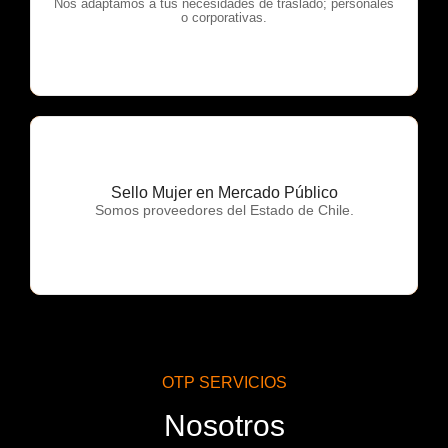
OTP Servicios
Nos adaptamos a tus necesidades de traslado; personales
o corporativas.
Sello Mujer en Mercado Público
OTP Servicios
Somos proveedores del Estado de Chile.
OTP SERVICIOS
Nosotros