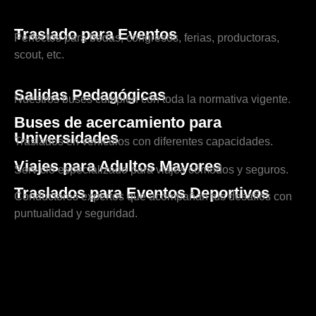
Traslado para Eventos
Perfectos para bodas, congresos, ferias, productoras,
scout, etc.
Salidas Pedagógicas
Nuestros buses cumplen con toda la normativa vigente.
Buses de acercamiento para
Universidades
Traslados en vehículos con diferentes capacidades.
Viajes para Adultos Mayores
Servicio especializado para viajes cómodos y seguros.
Traslados para Eventos Deportivos
Conductores expertos que acompañan tus desafíos con
puntualidad y seguridad.