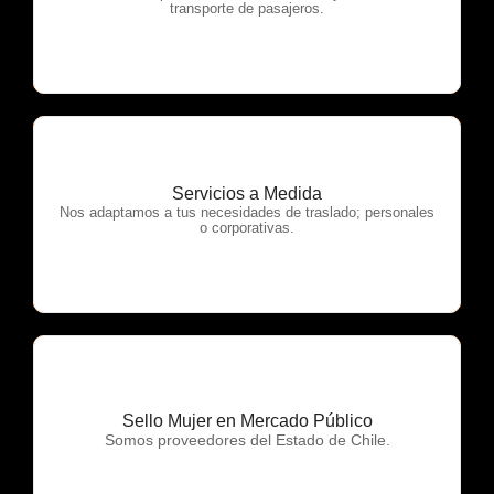
transporte de pasajeros.
Servicios a Medida
OTP Servicios
Nos adaptamos a tus necesidades de traslado; personales
o corporativas.
Sello Mujer en Mercado Público
OTP Servicios
Somos proveedores del Estado de Chile.