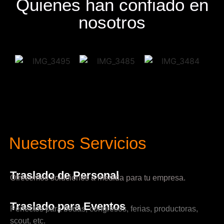
Quienes han confiado en
nosotros
Nuestros Servicios
Traslado de Personal
Ofrecemos soluciones a medida para tu empresa.
Traslado para Eventos
Perfectos para bodas, congresos, ferias, productoras,
scout, etc.