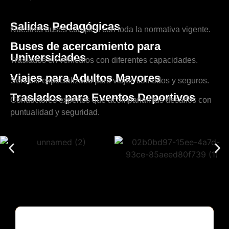
Salidas Pedagógicas
Nuestros buses cumplen con toda la normativa vigente.
Buses de acercamiento para
Universidades
Traslados en vehículos con diferentes capacidades.
Viajes para Adultos Mayores
Servicio especializado para viajes cómodos y seguros.
Traslados para Eventos Deportivos
Conductores expertos que acompañan tus desafíos con
puntualidad y seguridad.