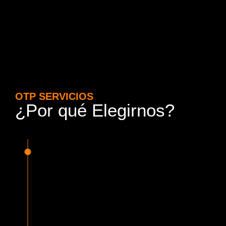
OTP SERVICIOS
¿Por qué Elegirnos?
15 Años de Experiencia y
Responsabilidad
Nuestra experiencia en el rubro nos avala. Contamos con
conductores altamente capacitados, respondemos de
manera rápida y eficiente, garantizando una experiencia de
viaje superior.
Proveedor Habilitado para Trabajar en