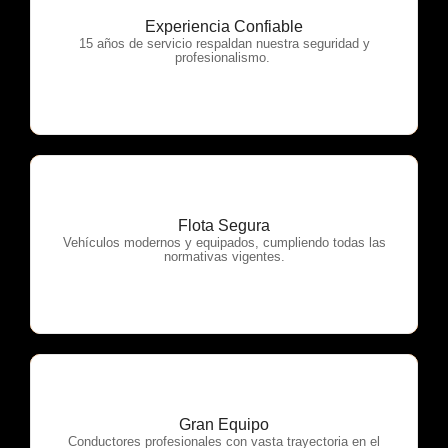
Experiencia Confiable
OTP Servicios
15 años de servicio respaldan nuestra seguridad y
profesionalismo.
Flota Segura
OTP Servicios
Vehículos modernos y equipados, cumpliendo todas las
normativas vigentes.
Gran Equipo
OTP Servicios
Conductores profesionales con vasta trayectoria en el