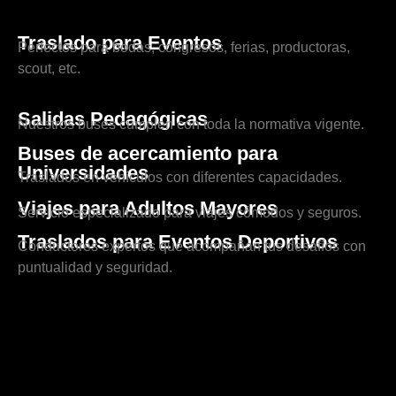
Traslado para Eventos
Perfectos para bodas, congresos, ferias, productoras,
scout, etc.
Salidas Pedagógicas
Nuestros buses cumplen con toda la normativa vigente.
Buses de acercamiento para
Universidades
Traslados en vehículos con diferentes capacidades.
Viajes para Adultos Mayores
Servicio especializado para viajes cómodos y seguros.
Traslados para Eventos Deportivos
Conductores expertos que acompañan tus desafíos con
puntualidad y seguridad.