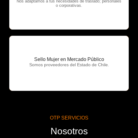
OTP Servicios
Nos adaptamos a tus necesidades de traslado; personales
o corporativas.
Sello Mujer en Mercado Público
OTP Servicios
Somos proveedores del Estado de Chile.
OTP SERVICIOS
Nosotros