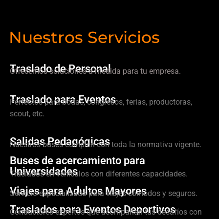
Nuestros Servicios
Traslado de Personal
Ofrecemos soluciones a medida para tu empresa.
Traslado para Eventos
Perfectos para bodas, congresos, ferias, productoras,
scout, etc.
Salidas Pedagógicas
Nuestros buses cumplen con toda la normativa vigente.
Buses de acercamiento para
Universidades
Traslados en vehículos con diferentes capacidades.
Viajes para Adultos Mayores
Servicio especializado para viajes cómodos y seguros.
Traslados para Eventos Deportivos
Conductores expertos que acompañan tus desafíos con