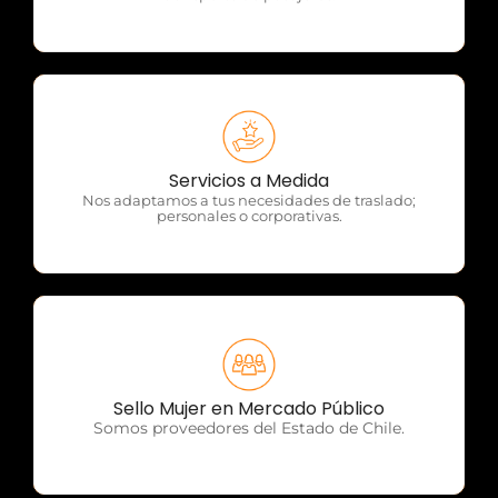
OTP Servicios
Servicios a Medida
Nos adaptamos a tus necesidades de traslado;
personales o corporativas.
OTP Servicios
Sello Mujer en Mercado Público
Somos proveedores del Estado de Chile.